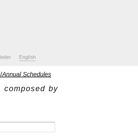
ieder
English
/
Annual Schedules
es composed by