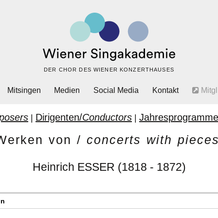
DER CHOR DES WIENER KONZERTHAUSES
Mitsingen
Medien
Social Media
Kontakt
Mitgl
posers
Dirigenten/
Conductors
Jahresprogramme
|
|
 Werken von /
concerts with piec
Heinrich ESSER (1818 - 1872)
en