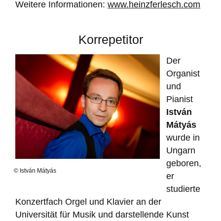
Weitere Informationen:
www.heinzferlesch.com
Korrepetitor
Der
Organist
und
Pianist
István
Mátyás
wurde in
Ungarn
geboren,
© István Mátyás
er
studierte
Konzertfach Orgel und Klavier an der
Universität für Musik und darstellende Kunst