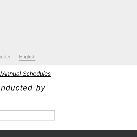
ieder
English
/
Annual Schedules
onducted by