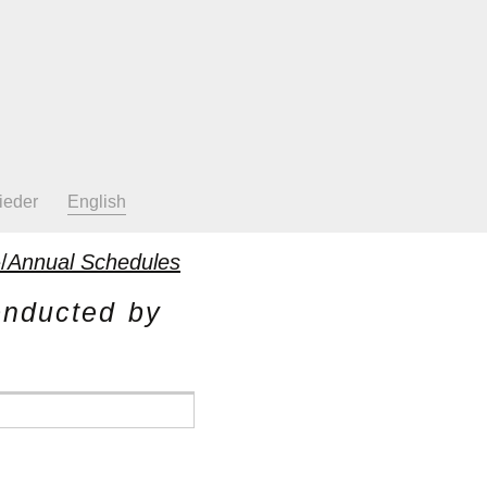
ieder
English
/
Annual Schedules
onducted by