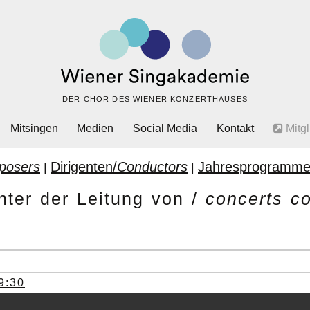
DER CHOR DES WIENER KONZERTHAUSES
Mitsingen
Medien
Social Media
Kontakt
Mitgl
posers
Dirigenten/
Conductors
Jahresprogramme
|
|
nter der Leitung von /
concerts c
9:30