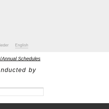
ieder
English
/
Annual Schedules
onducted by