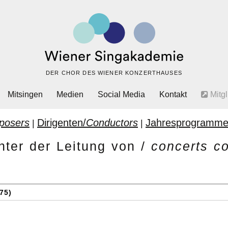
DER CHOR DES WIENER KONZERTHAUSES
Mitsingen
Medien
Social Media
Kontakt
Mitgl
posers
Dirigenten/
Conductors
Jahresprogramme
|
|
nter der Leitung von /
concerts c
75)