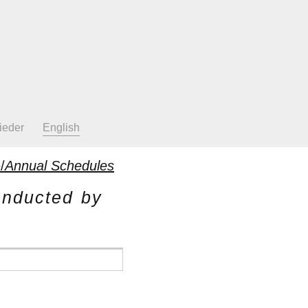
ieder
English
/
Annual Schedules
onducted by