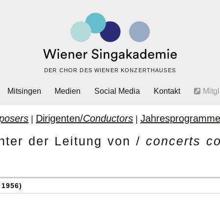
DER CHOR DES WIENER KONZERTHAUSES
Mitsingen
Medien
Social Media
Kontakt
Mitgl
posers
Dirigenten/
Conductors
Jahresprogramme
|
|
nter der Leitung von /
concerts c
 1956)