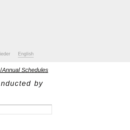
ieder
English
/
Annual Schedules
onducted by