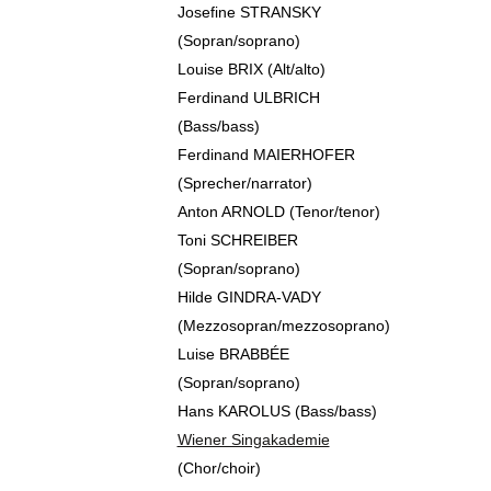
Josefine STRANSKY
(Sopran/soprano)
Louise BRIX (Alt/alto)
Ferdinand ULBRICH
(Bass/bass)
Ferdinand MAIERHOFER
(Sprecher/narrator)
Anton ARNOLD (Tenor/tenor)
Toni SCHREIBER
(Sopran/soprano)
Hilde GINDRA-VADY
(Mezzosopran/mezzosoprano)
Luise BRABBÉE
(Sopran/soprano)
Hans KAROLUS (Bass/bass)
Wiener Singakademie
(Chor/choir)