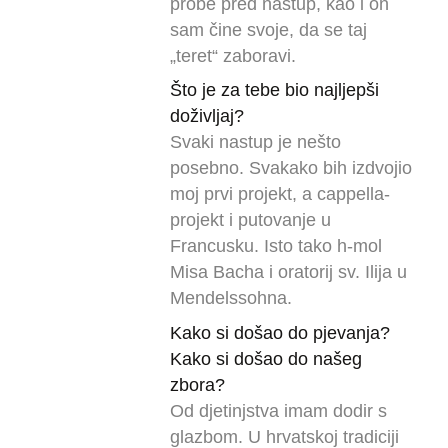
probe pred nastup, kao i on
sam čine svoje, da se taj
„teret“ zaboravi.
Što je za tebe bio najljepši
doživljaj?
Svaki nastup je nešto
posebno. Svakako bih izdvojio
moj prvi projekt, a cappella-
projekt i putovanje u
Francusku. Isto tako h-mol
Misa Bacha i oratorij sv. Ilija u
Mendelssohna.
Kako si došao do pjevanja?
Kako si došao do našeg
zbora?
Od djetinjstva imam dodir s
glazbom. U hrvatskoj tradiciji