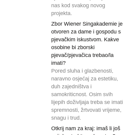
nas kod svakog novog
projekta.
Zbor Wiener Singakademie je
otvoren za dame i gospodu s
pjevačkim iskustvom. Kakve
osobine bi zborski
pjevač/pjevačica trebao/la
imati?
Pored sluha i glazbenosti,
naravno osjećaj za estetiku,
duh zajedništva i
samokriticnost. Osim svih
lijepih doživljaja treba se imati
spremnosti, žrtvovati vrijeme,
snagu i trud.
Otkrij nam za kraj: imaš li još