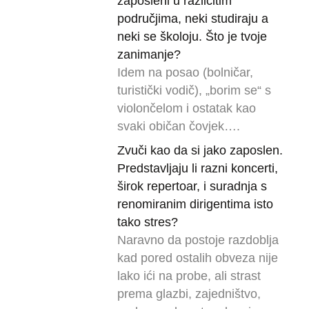
zaposleni u različitim
područjima, neki studiraju a
neki se školoju. Što je tvoje
zanimanje?
Idem na posao (bolničar,
turistički vodič), „borim se“ s
violončelom i ostatak kao
svaki običan čovjek….
Zvuči kao da si jako zaposlen.
Predstavljaju li razni koncerti,
širok repertoar, i suradnja s
renomiranim dirigentima isto
tako stres?
Naravno da postoje razdoblja
kad pored ostalih obveza nije
lako ići na probe, ali strast
prema glazbi, zajedništvo,