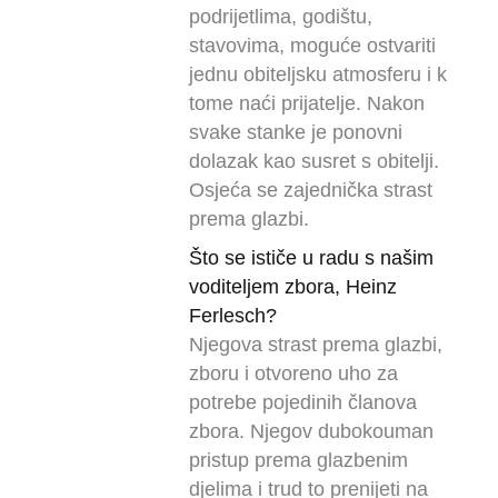
podrijetlima, godištu,
stavovima, moguće ostvariti
jednu obiteljsku atmosferu i k
tome naći prijatelje. Nakon
svake stanke je ponovni
dolazak kao susret s obitelji.
Osjeća se zajednička strast
prema glazbi.
Što se ističe u radu s našim
voditeljem zbora, Heinz
Ferlesch?
Njegova strast prema glazbi,
zboru i otvoreno uho za
potrebe pojedinih članova
zbora. Njegov dubokouman
pristup prema glazbenim
djelima i trud to prenijeti na