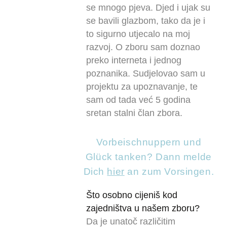
se mnogo pjeva. Djed i ujak su
se bavili glazbom, tako da je i
to sigurno utjecalo na moj
razvoj. O zboru sam doznao
preko interneta i jednog
poznanika. Sudjelovao sam u
projektu za upoznavanje, te
sam od tada već 5 godina
sretan stalni član zbora.
Vorbeischnuppern und
Glück tanken? Dann melde
Dich
hier
an zum Vorsingen.
Što osobno cijeniš kod
zajedništva u našem zboru?
Da je unatoč različitim