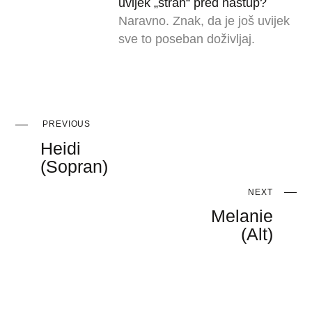
uvijek „strah“ pred nastup?
Naravno. Znak, da je još uvijek
sve to poseban doživljaj.
PREVIOUS
Heidi
(Sopran)
NEXT
Melanie
(Alt)