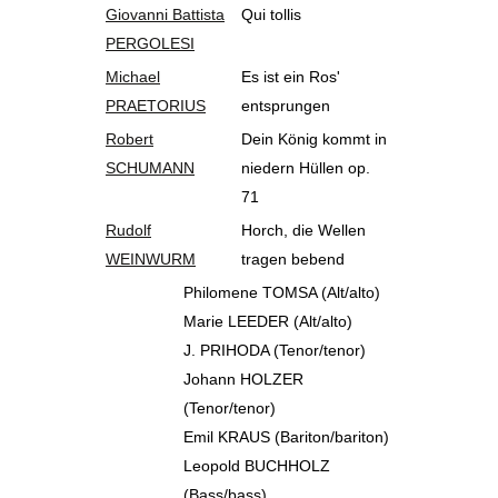
Giovanni Battista
Qui tollis
PERGOLESI
Michael
Es ist ein Ros'
PRAETORIUS
entsprungen
Robert
Dein König kommt in
SCHUMANN
niedern Hüllen op.
71
Rudolf
Horch, die Wellen
WEINWURM
tragen bebend
Philomene TOMSA (Alt/alto)
Marie LEEDER (Alt/alto)
J. PRIHODA (Tenor/tenor)
Johann HOLZER
(Tenor/tenor)
Emil KRAUS (Bariton/bariton)
Leopold BUCHHOLZ
(Bass/bass)