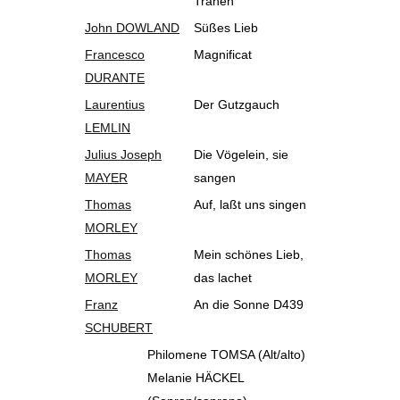
Tränen
John DOWLAND
Süßes Lieb
Francesco
Magnificat
DURANTE
Laurentius
Der Gutzgauch
LEMLIN
Julius Joseph
Die Vögelein, sie
MAYER
sangen
Thomas
Auf, laßt uns singen
MORLEY
Thomas
Mein schönes Lieb,
MORLEY
das lachet
Franz
An die Sonne D439
SCHUBERT
Philomene TOMSA (Alt/alto)
Melanie HÄCKEL