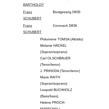
BARTHOLDY
Franz
Bootgesang D835
SCHUBERT
Franz
Coronach D836
SCHUBERT
Philomene TOMSA (Alt/alto)
Melanie HÄCKEL
(Sopran/soprano)
Carl OLSCHBAUER
(Tenor/tenor)
J. PRIHODA (Tenor/tenor)
Marie RAITH
(Sopran/soprano)
Leopold BUCHHOLZ
(Bass/bass)
Helene PROCH-
MARSCHALL