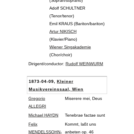
(Sopran/soprano)
Adolf SCHULTNER
(Tenor/tenor)
Emil KRAUS (Bariton/bariton)
Artur NIKISCH
(Klavier/Piano)
Wiener Singakademie
(Chor/choir)
Dirigent/conductor:
Rudolf WEINWURM
1873-04-09,
Kleiner
Musikvereinssaal, Wien
Gregorio
Miserere mei, Deus
ALLEGRI
Michael HAYDN
Tenebrae factae sunt
Felix
Kommt, laßt uns
MENDELSSOHN-
anbeten op. 46