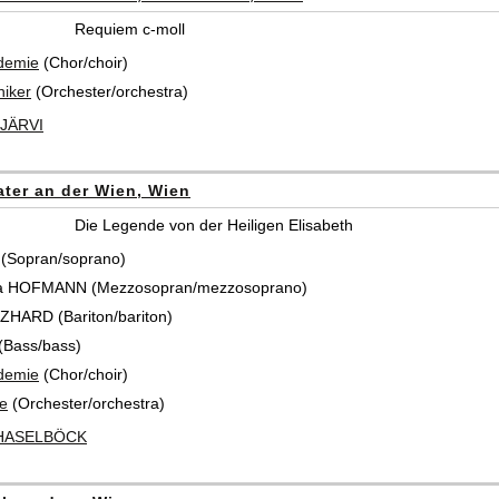
Requiem c-moll
demie
(Chor/choir)
iker
(Orchester/orchestra)
JÄRVI
ter an der Wien, Wien
Die Legende von der Heiligen Elisabeth
(Sopran/soprano)
a HOFMANN (Mezzosopran/mezzosoprano)
HARD (Bariton/bariton)
Bass/bass)
demie
(Chor/choir)
e
(Orchester/orchestra)
 HASELBÖCK