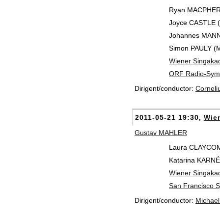
Ryan MACPHERS
Joyce CASTLE (
Johannes MANN
Simon PAULY (M
Wiener Singaka
ORF Radio-Symp
Dirigent/conductor:
Cornel
2011-05-21 19:30,
Wien
Gustav MAHLER
Laura CLAYCOM
Katarina KARN
Wiener Singaka
San Francisco 
Dirigent/conductor:
Michae