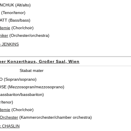
NCHUK (Alt/alto)
(Tenor/tenor)
ATT (Bass/bass)
demie
(Chor/choir)
iker
(Orchester/orchestra)
 JENKINS
er Konzerthaus, Großer Saal, Wien
Stabat mater
 (Sopran/soprano)
SE (Mezzosopran/mezzosoprano)
ssbariton/bassbariton)
/tenor)
demie
(Chor/choir)
Orchester
(Kammerorchester/chamber orchestra)
ic CHASLIN