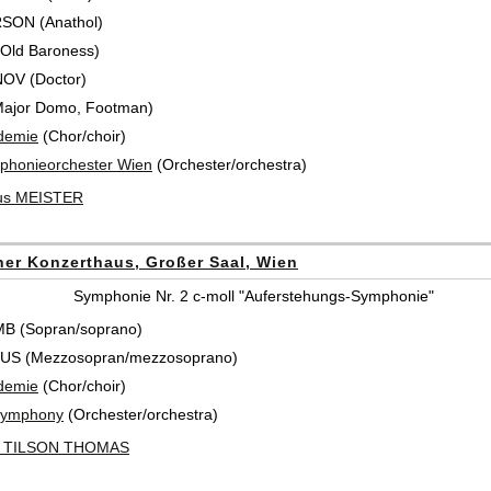
ON (Anathol)
Old Baroness)
OV (Doctor)
ajor Domo, Footman)
demie
(Chor/choir)
honieorchester Wien
(Orchester/orchestra)
ius MEISTER
er Konzerthaus, Großer Saal, Wien
Symphonie Nr. 2 c-moll "Auferstehungs-Symphonie"
B (Sopran/soprano)
ÉUS (Mezzosopran/mezzosoprano)
demie
(Chor/choir)
Symphony
(Orchester/orchestra)
l TILSON THOMAS