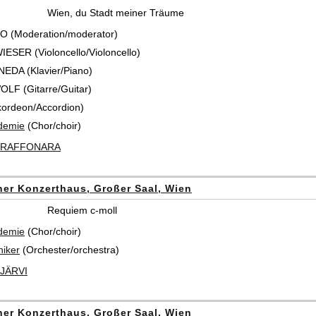
Wien, du Stadt meiner Träume
 (Moderation/moderator)
SER (Violoncello/Violoncello)
DA (Klavier/Piano)
LF (Gitarre/Guitar)
kordeon/Accordion)
demie
(Chor/choir)
 CRAFFONARA
er Konzerthaus, Großer Saal, Wien
Requiem c-moll
demie
(Chor/choir)
iker
(Orchester/orchestra)
JÄRVI
er Konzerthaus, Großer Saal, Wien