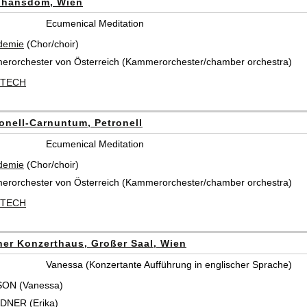
phansdom, Wien
Ecumenical Meditation
demie
(Chor/choir)
erorchester von Österreich (Kammerorchester/chamber orchestra)
 STECH
onell-Carnuntum, Petronell
Ecumenical Meditation
demie
(Chor/choir)
erorchester von Österreich (Kammerorchester/chamber orchestra)
 STECH
er Konzerthaus, Großer Saal, Wien
Vanessa (Konzertante Aufführung in englischer Sprache)
SON (Vanessa)
DNER (Erika)