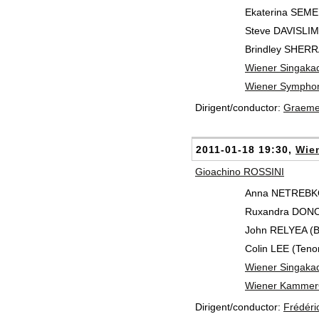
Ekaterina SEME
Steve DAVISLIM 
Brindley SHERR
Wiener Singaka
Wiener Symphon
Dirigent/conductor:
Graeme
2011-01-18 19:30,
Wien
Gioachino ROSSINI
Anna NETREBKO
Ruxandra DONO
John RELYEA (Ba
Colin LEE (Tenor
Wiener Singaka
Wiener Kammer
Dirigent/conductor:
Frédér