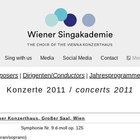
THE CHOIR OF THE VIENNA KONZERTHAUS
Sing with us
Media
Social Media
Contact
Me
posers
Dirigenten/
Conductors
Jahresprogramme
|
|
Konzerte 2011 /
concerts 2011
er Konzerthaus, Großer Saal, Wien
Symphonie Nr. 9 d-moll op. 125
pran/soprano)