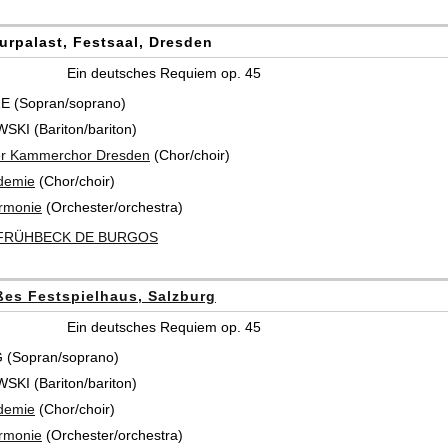
turpalast, Festsaal, Dresden
Ein deutsches Requiem op. 45
ZE (Sopran/soprano)
I (Bariton/bariton)
er Kammerchor Dresden
(Chor/choir)
demie
(Chor/choir)
armonie
(Orchester/orchestra)
 FRÜHBECK DE BURGOS
ßes Festspielhaus, Salzburg
Ein deutsches Requiem op. 45
G (Sopran/soprano)
I (Bariton/bariton)
demie
(Chor/choir)
armonie
(Orchester/orchestra)