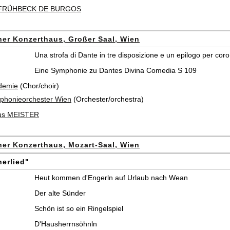
 FRÜHBECK DE BURGOS
er Konzerthaus, Großer Saal, Wien
Una strofa di Dante in tre disposizione e un epilogo per cor
Eine Symphonie zu Dantes Divina Comedia S 109
demie
(Chor/choir)
honieorchester Wien
(Orchester/orchestra)
ius MEISTER
er Konzerthaus, Mozart-Saal, Wien
erlied"
Heut kommen d'Engerln auf Urlaub nach Wean
Der alte Sünder
Schön ist so ein Ringelspiel
D'Hausherrnsöhnln